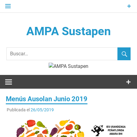
Saltar
al
contenido
AMPA Sustapen
Usandizaga-Peñaflorida-Amara B.H.I.ko Ikasleen Guraso
Elkartea Asociación de Padres-Madres de Alumnos del I.E.S.
Usandizaga-Peñaflorida-Amara
Menús Ausolan Junio 2019
Publicada el
26/05/2019