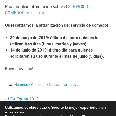
Para ampliar información sobre el
SERVICIO DE
COMEDOR haz clic aquí.
Os recordamos la organización del servicio de comedor:
30 de mayo de 2019: último día para quienes lo
utilizan tres días (lunes, martes y jueves).
14 de junio de 2019: último día para quienes
solicitaron su uso durante el mes de junio (5 días).
Buen provecho!.
Alumnos
/
Comedor
/
Notas Informativas
Navegación
« UPA Eguna 2019
ACTIVIDADES EXTRAESCOLARES 2019-2020 —
Utilizamos cookies para ofrecerte la mejor experiencia en
de
INSCRIPCION »
nuestra web.