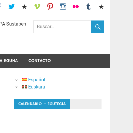
I.E.S. Usandizaga-Peñaflorida-Amara
A EGUNA
CONTACTO
Español
Euskara
CALENDARIO – EGUTEGIA