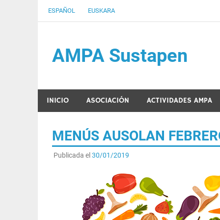
Saltar
ESPAÑOL
EUSKARA
al
contenido
AMPA Sustapen
Usandizaga-Peñaflorida-Amara B.H.I.ko Ikasleen
INICIO
ASOCIACIÓN
ACTIVIDADES AMPA
MENÚS AUSOLAN FEBRER
Publicada el
30/01/2019