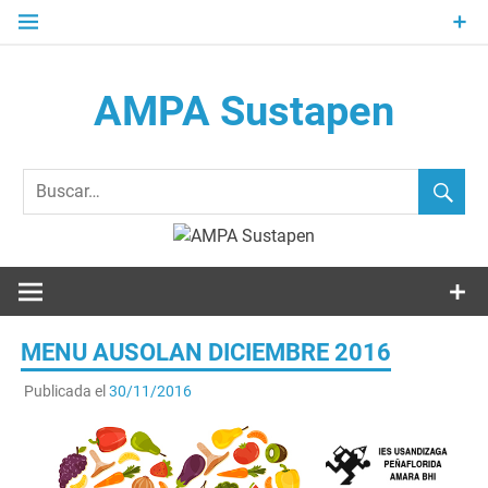
Saltar
al
contenido
AMPA Sustapen
Usandizaga-Peñaflorida-Amara B.H.I.ko Ikasleen Guraso
Elkartea Asociación de Padres-Madres de Alumnos del I.E.S.
Usandizaga-Peñaflorida-Amara
MENU AUSOLAN DICIEMBRE 2016
Publicada el
30/11/2016