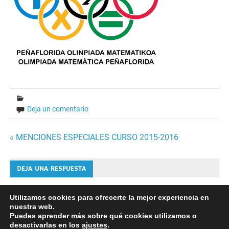
Deja un comentario
Navegación
« MENCIONES ESPECIALES CURSO 2015-2016
de
DEJA UNA RESPUESTA
entradas
Lo siento, debes estar
conectado
para publicar un
Utilizamos cookies para ofrecerte la mejor experiencia en
nuestra web.
comentario.
Puedes aprender más sobre qué cookies utilizamos o
desactivarlas en los
ajustes
.