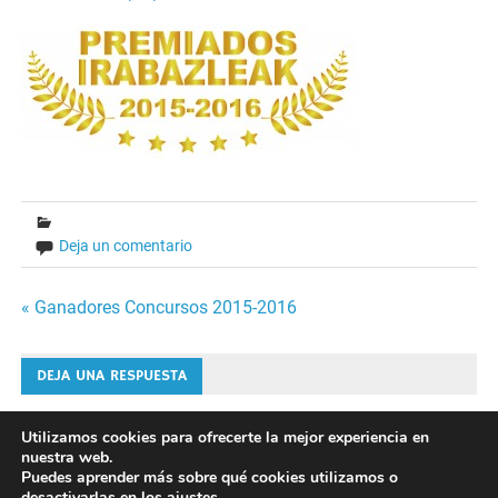
Deja un comentario
Navegación
« Ganadores Concursos 2015-2016
de
DEJA UNA RESPUESTA
entradas
Lo siento, debes estar
conectado
para publicar un
Utilizamos cookies para ofrecerte la mejor experiencia en
nuestra web.
comentario.
Puedes aprender más sobre qué cookies utilizamos o
desactivarlas en los
ajustes
.