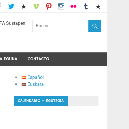
I.E.S. Usandizaga-Peñaflorida-Amara
A EGUNA
CONTACTO
Español
Euskara
CALENDARIO – EGUTEGIA