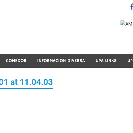
 Guraso Elkartea Asociación de Padres-Madres de Alumnos del 
COMEDOR
INFORMACION DIVERSA
UPA LINKS
UP
1 at 11.04.03