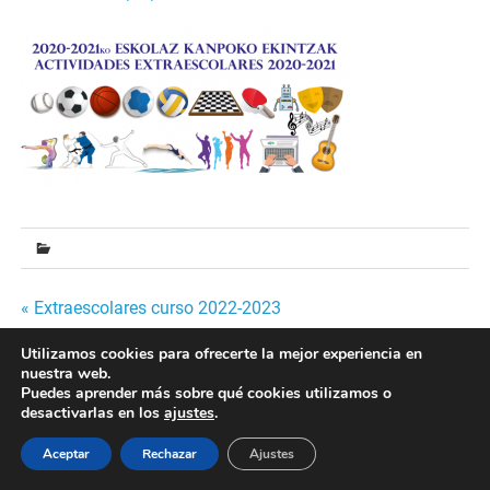
Navegación
« Extraescolares curso 2022-2023
de
Utilizamos cookies para ofrecerte la mejor experiencia en
nuestra web.
entradas
Puedes aprender más sobre qué cookies utilizamos o
Desarrollado por
WordPress
y
Merlin
.
desactivarlas en los
ajustes
.
Aceptar
Rechazar
Ajustes