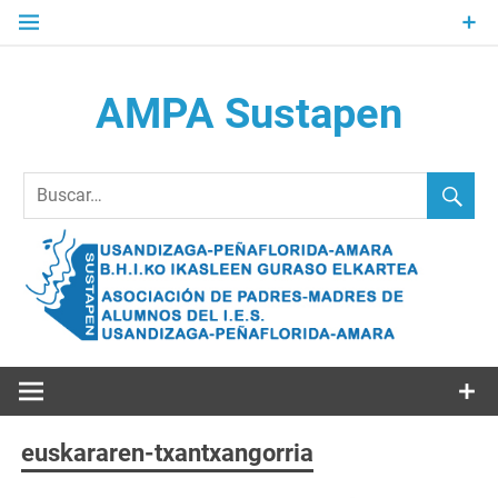
Saltar
al
contenido
AMPA Sustapen
Usandizaga-Peñaflorida-Amara B.H.I.ko Ikasleen Guraso
Elkartea Asociación de Padres-Madres de Alumnos del I.E.S.
Usandizaga-Peñaflorida-Amara
euskararen-txantxangorria