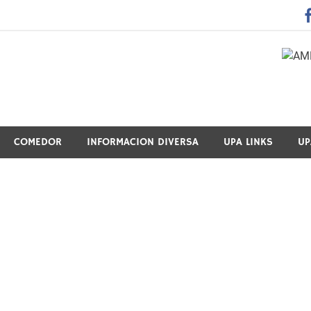
 Guraso Elkartea Asociación de Padres-Madres de Alumnos del 
COMEDOR
INFORMACION DIVERSA
UPA LINKS
UP