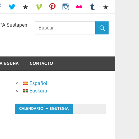
I.E.S. Usandizaga-Peñaflorida-Amara
A EGUNA
CONTACTO
Español
Euskara
CALENDARIO – EGUTEGIA