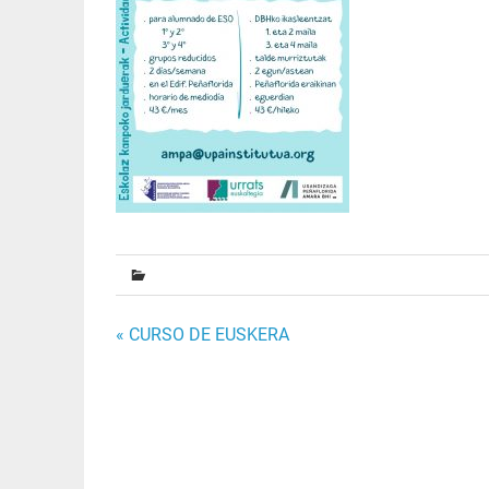
Navegación
« CURSO DE EUSKERA
de
entradas