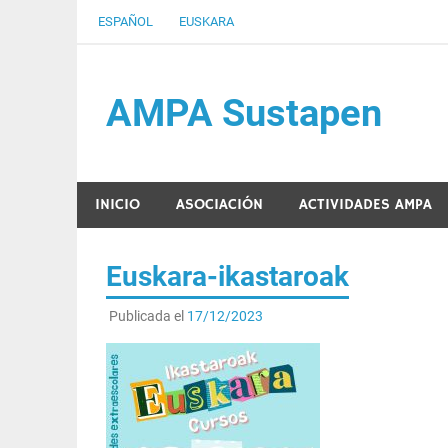
Saltar
ESPAÑOL
EUSKARA
al
contenido
AMPA Sustapen
Usandizaga-Peñaflorida-Amara B.H.I.ko Ikasleen
INICIO
ASOCIACIÓN
ACTIVIDADES AMPA
Euskara-ikastaroak
Publicada el
17/12/2023