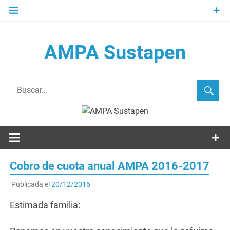
Saltar
al
contenido
AMPA Sustapen
Usandizaga-Peñaflorida-Amara B.H.I.ko Ikasleen Guraso
Elkartea Asociación de Padres-Madres de Alumnos del I.E.S.
Usandizaga-Peñaflorida-Amara
Cobro de cuota anual AMPA 2016-2017
Publicada el
20/12/2016
Estimada familia: