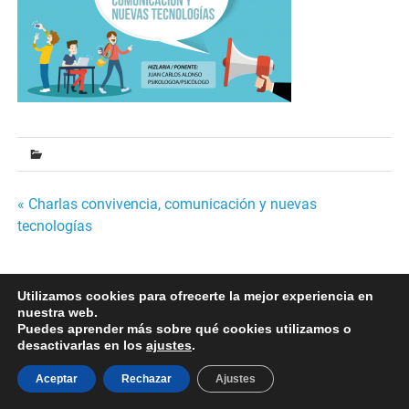
Navegación
« Charlas convivencia, comunicación y nuevas
tecnologías
de
entradas
Utilizamos cookies para ofrecerte la mejor experiencia en
Desarrollado por
WordPress
y
Merlin
.
nuestra web.
Puedes aprender más sobre qué cookies utilizamos o
desactivarlas en los
ajustes
.
Aceptar
Rechazar
Ajustes