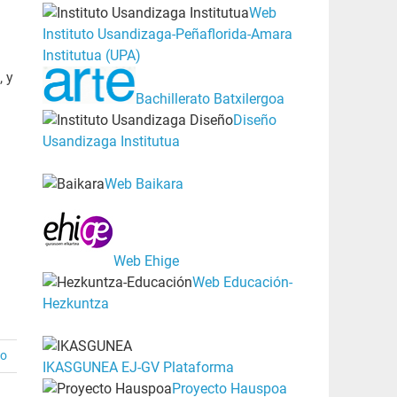
Web
Instituto Usandizaga-Peñaflorida-Amara
Institutua (UPA)
, y
Bachillerato Batxilergoa
Diseño
Usandizaga Institutua
Web Baikara
Web Ehige
Web Educación-
Hezkuntza
io
IKASGUNEA EJ-GV Plataforma
Proyecto Hauspoa