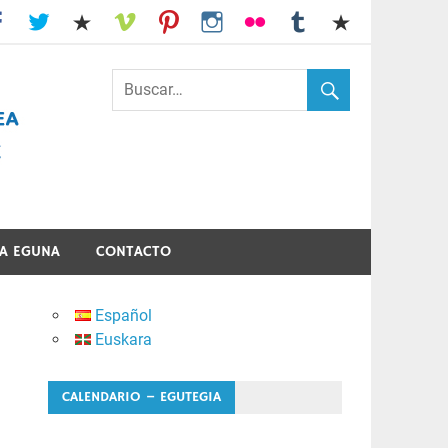
I.E.S. Usandizaga-Peñaflorida-Amara
A EGUNA
CONTACTO
Español
Euskara
CALENDARIO – EGUTEGIA