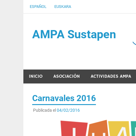
Saltar
ESPAÑOL
EUSKARA
al
contenido
AMPA Sustapen
Usandizaga-Peñaflorida-Amara B.H.I.ko Ikasleen
INICIO
ASOCIACIÓN
ACTIVIDADES AMPA
Carnavales 2016
Publicada el
04/02/2016