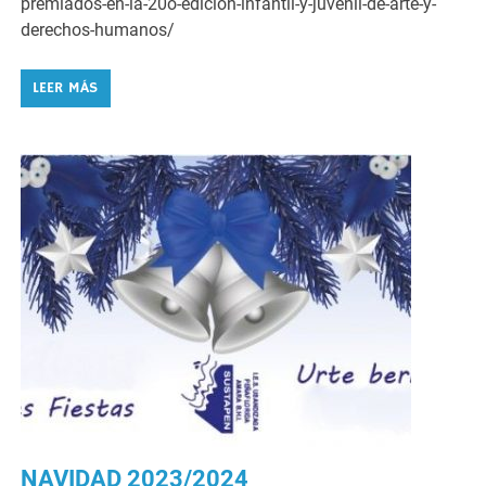
premiados-en-la-20o-edicion-infantil-y-juvenil-de-arte-y-
derechos-humanos/
LEER MÁS
NAVIDAD 2023/2024