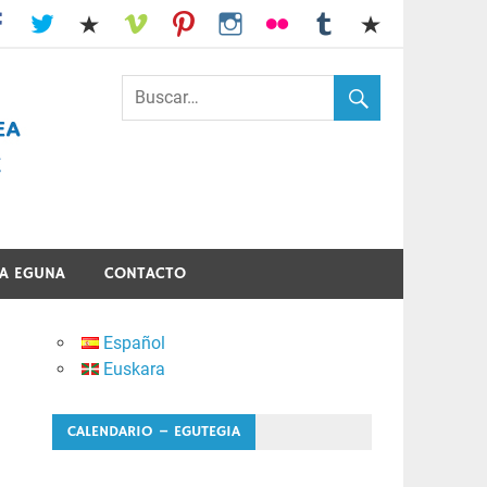
I.E.S. Usandizaga-Peñaflorida-Amara
A EGUNA
CONTACTO
Español
Euskara
CALENDARIO – EGUTEGIA