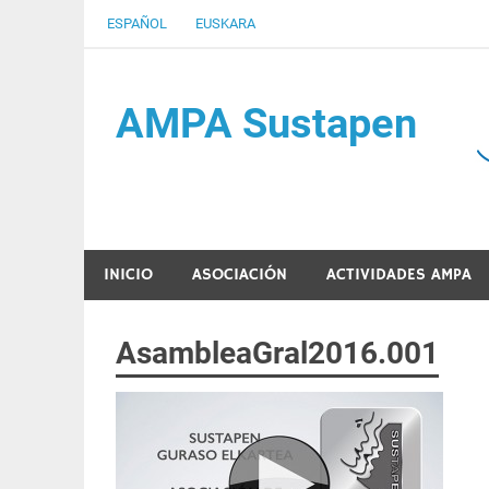
Saltar
ESPAÑOL
EUSKARA
al
contenido
AMPA Sustapen
Usandizaga-Peñaflorida-Amara B.H.I.ko Ikasleen
INICIO
ASOCIACIÓN
ACTIVIDADES AMPA
AsambleaGral2016.001