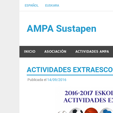
Saltar
ESPAÑOL
EUSKARA
al
contenido
AMPA Sustapen
Usandizaga-Peñaflorida-Amara B.H.I.ko Ikasleen
INICIO
ASOCIACIÓN
ACTIVIDADES AMPA
ACTIVIDADES EXTRAESCO
Publicada el
14/09/2016