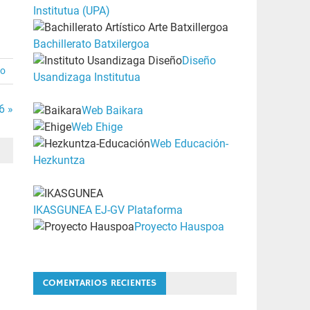
Institutua (UPA)
Bachillerato Batxilergoa
Diseño
io
Usandizaga Institutua
6 »
Web Baikara
Web Ehige
Web Educación-
Hezkuntza
IKASGUNEA EJ-GV Plataforma
Proyecto Hauspoa
COMENTARIOS RECIENTES