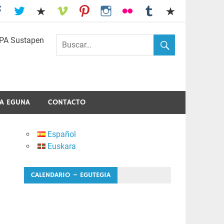
I.E.S. Usandizaga-Peñaflorida-Amara
A EGUNA
CONTACTO
Español
Euskara
CALENDARIO – EGUTEGIA