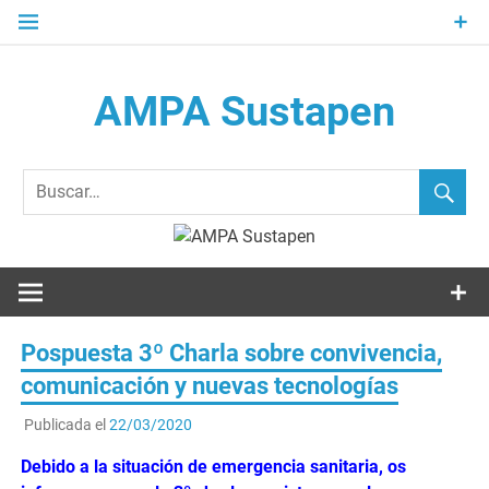
Saltar
al
contenido
AMPA Sustapen
Usandizaga-Peñaflorida-Amara B.H.I.ko Ikasleen Guraso
Elkartea Asociación de Padres-Madres de Alumnos del I.E.S.
Usandizaga-Peñaflorida-Amara
Pospuesta 3º Charla sobre convivencia,
comunicación y nuevas tecnologías
Publicada el
22/03/2020
Debido a la situación de emergencia sanitaria, os