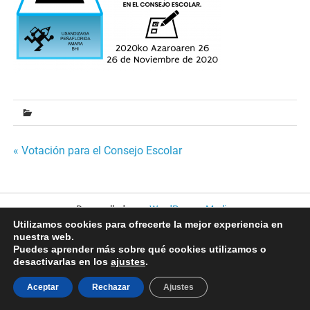
Navegación
« Votación para el Consejo Escolar
de
entradas
Desarrollado por
WordPress
y
Merlin
.
Utilizamos cookies para ofrecerte la mejor experiencia en
nuestra web.
Puedes aprender más sobre qué cookies utilizamos o
desactivarlas en los
ajustes
.
Aceptar
Rechazar
Ajustes