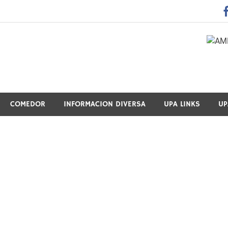
 Guraso Elkartea Asociación de Padres-Madres de Alumnos del 
COMEDOR
INFORMACION DIVERSA
UPA LINKS
UP