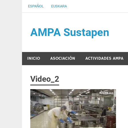
Saltar
ESPAÑOL
EUSKARA
al
contenido
AMPA Sustapen
Usandizaga-Peñaflorida-Amara B.H.I.ko Ikasleen
INICIO
ASOCIACIÓN
ACTIVIDADES AMPA
Video_2