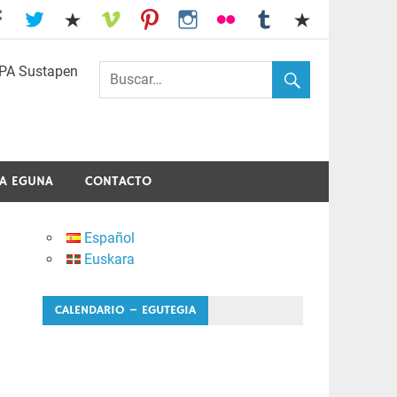
I.E.S. Usandizaga-Peñaflorida-Amara
A EGUNA
CONTACTO
Español
Euskara
CALENDARIO – EGUTEGIA