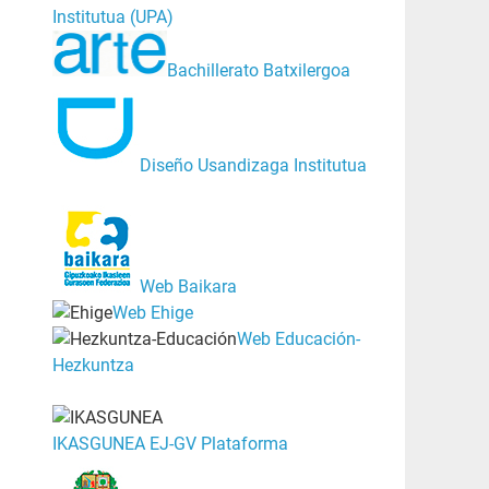
Institutua (UPA)
Bachillerato Batxilergoa
Diseño Usandizaga Institutua
Web Baikara
Web Ehige
Web Educación-
Hezkuntza
IKASGUNEA EJ-GV Plataforma