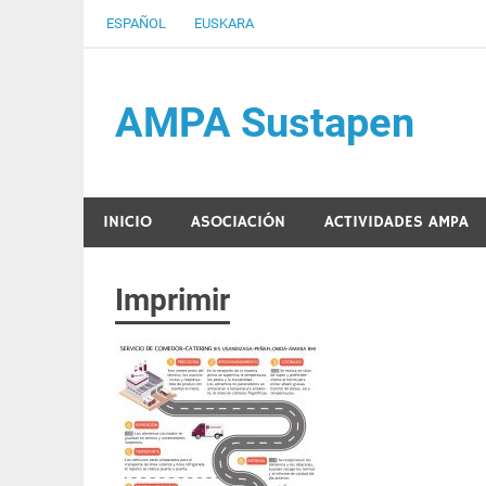
Saltar
ESPAÑOL
EUSKARA
al
contenido
AMPA Sustapen
Usandizaga-Peñaflorida-Amara B.H.I.ko Ikasleen
INICIO
ASOCIACIÓN
ACTIVIDADES AMPA
Imprimir