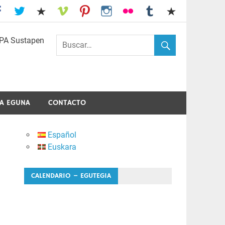
I.E.S. Usandizaga-Peñaflorida-Amara
A EGUNA
CONTACTO
Español
Euskara
CALENDARIO – EGUTEGIA