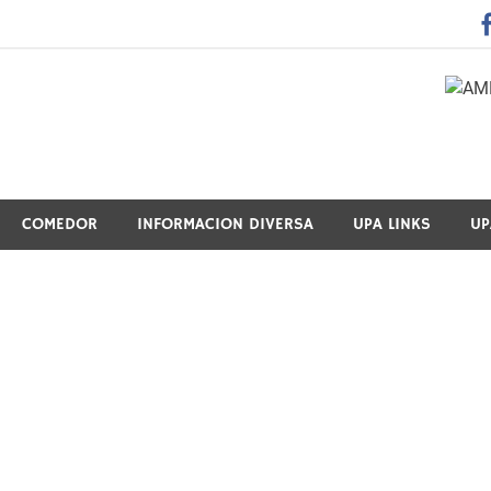
 Guraso Elkartea Asociación de Padres-Madres de Alumnos del 
COMEDOR
INFORMACION DIVERSA
UPA LINKS
UP