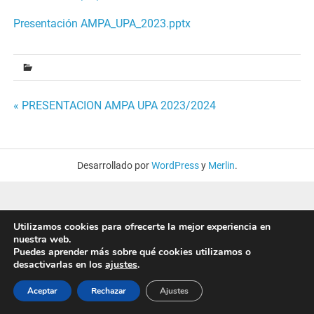
Presentación AMPA_UPA_2023.pptx
Navegación
« PRESENTACION AMPA UPA 2023/2024
de
entradas
Desarrollado por
WordPress
y
Merlin
.
Utilizamos cookies para ofrecerte la mejor experiencia en
nuestra web.
Puedes aprender más sobre qué cookies utilizamos o
desactivarlas en los
ajustes
.
Aceptar
Rechazar
Ajustes