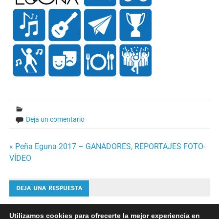
Deja un comentario
Navegación
« Peña Eguna 2017 – GANADORES, REPORTAJES FOTO-
VÍDEO
de
entradas
DEJA UNA RESPUESTA
Lo siento, debes estar
conectado
para publicar un
Utilizamos cookies para ofrecerte la mejor experiencia en