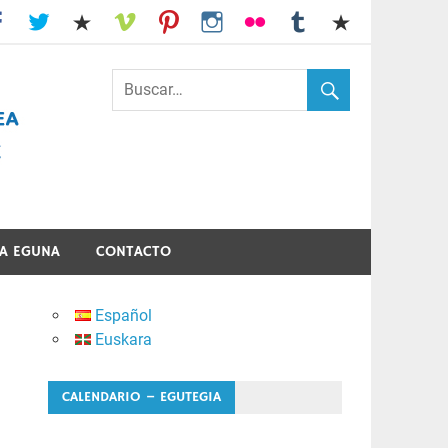
I.E.S. Usandizaga-Peñaflorida-Amara
A EGUNA
CONTACTO
Español
Euskara
CALENDARIO – EGUTEGIA