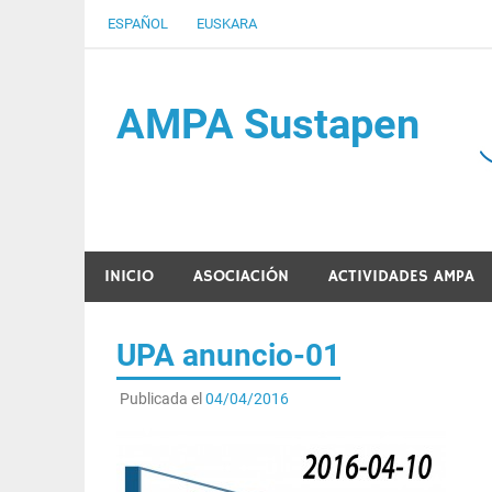
Saltar
ESPAÑOL
EUSKARA
al
contenido
AMPA Sustapen
Usandizaga-Peñaflorida-Amara B.H.I.ko Ikasleen
INICIO
ASOCIACIÓN
ACTIVIDADES AMPA
UPA anuncio-01
Publicada el
04/04/2016