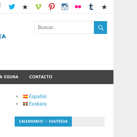
I.E.S. Usandizaga-Peñaflorida-Amara
A EGUNA
CONTACTO
Español
Euskara
CALENDARIO – EGUTEGIA