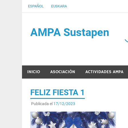
Saltar
ESPAÑOL
EUSKARA
al
contenido
AMPA Sustapen
Usandizaga-Peñaflorida-Amara B.H.I.ko Ikasleen
INICIO
ASOCIACIÓN
ACTIVIDADES AMPA
FELIZ FIESTA 1
Publicada el
17/12/2023