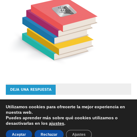
DEJA UNA RESPUESTA
Lo siento, debes estar
conectado
para publicar un
Utilizamos cookies para ofrecerte la mejor experiencia en
nuestra web.
comentario.
Puedes aprender más sobre qué cookies utilizamos o
desactivarlas en los
ajustes
.
Aceptar
Rechazar
Ajustes