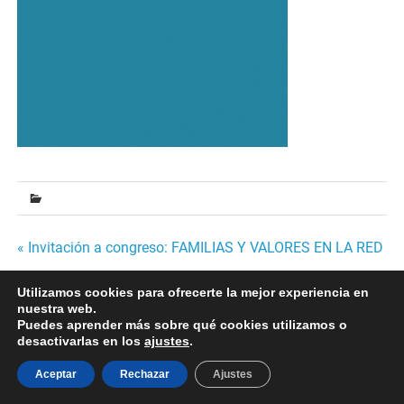
Navegación
« Invitación a congreso: FAMILIAS Y VALORES EN LA RED
de
Utilizamos cookies para ofrecerte la mejor experiencia en
nuestra web.
entradas
Desarrollado por
WordPress
y
Merlin
.
Puedes aprender más sobre qué cookies utilizamos o
desactivarlas en los
ajustes
.
Aceptar
Rechazar
Ajustes