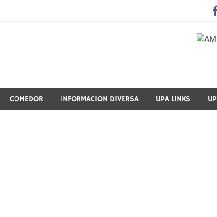
 Guraso Elkartea Asociación de Padres-Madres de Alumnos del 
COMEDOR
INFORMACION DIVERSA
UPA LINKS
UP