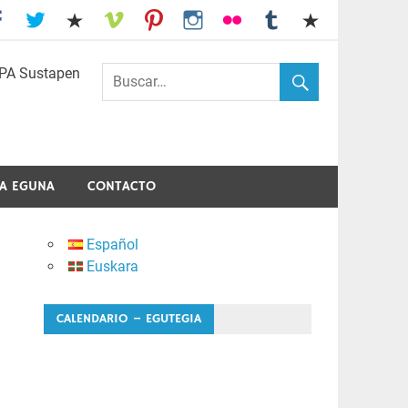
I.E.S. Usandizaga-Peñaflorida-Amara
A EGUNA
CONTACTO
Español
Euskara
CALENDARIO – EGUTEGIA