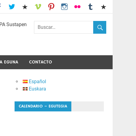
I.E.S. Usandizaga-Peñaflorida-Amara
A EGUNA
CONTACTO
Español
Euskara
CALENDARIO – EGUTEGIA