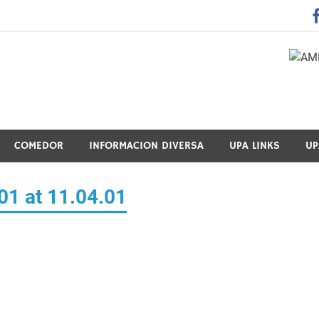
 Guraso Elkartea Asociación de Padres-Madres de Alumnos del 
COMEDOR
INFORMACION DIVERSA
UPA LINKS
UP
1 at 11.04.01