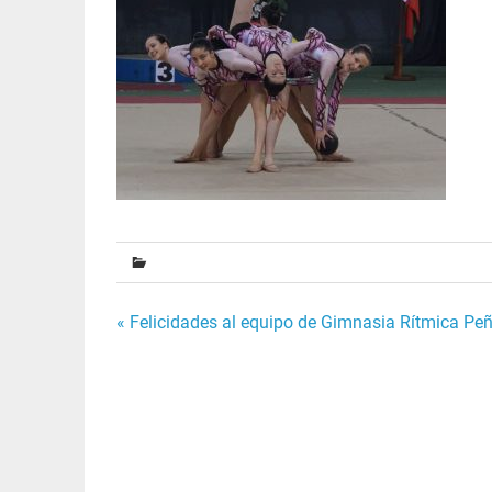
Navegación
« Felicidades al equipo de Gimnasia Rítmica Peñ
de
entradas