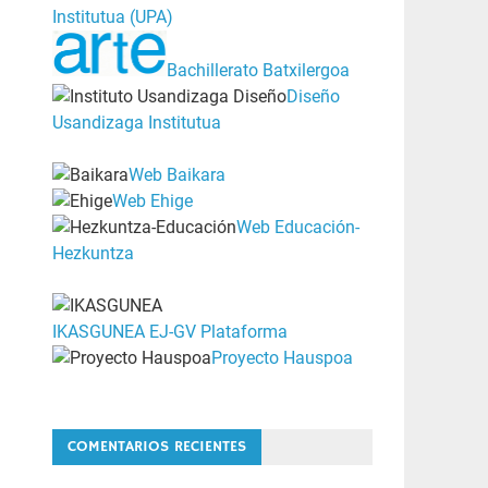
Institutua (UPA)
Bachillerato Batxilergoa
Diseño
Usandizaga Institutua
Web Baikara
Web Ehige
Web Educación-
Hezkuntza
IKASGUNEA EJ-GV Plataforma
Proyecto Hauspoa
COMENTARIOS RECIENTES