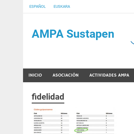
Saltar
ESPAÑOL
EUSKARA
al
contenido
AMPA Sustapen
Usandizaga-Peñaflorida-Amara B.H.I.ko Ikasleen
INICIO
ASOCIACIÓN
ACTIVIDADES AMPA
fidelidad