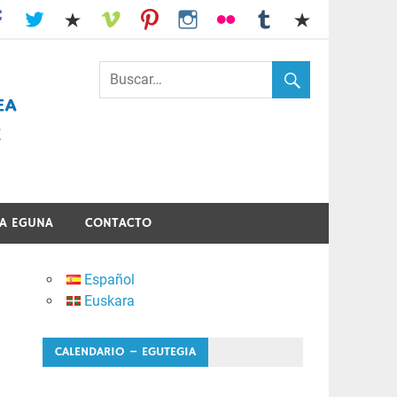
I.E.S. Usandizaga-Peñaflorida-Amara
A EGUNA
CONTACTO
Español
Euskara
CALENDARIO – EGUTEGIA