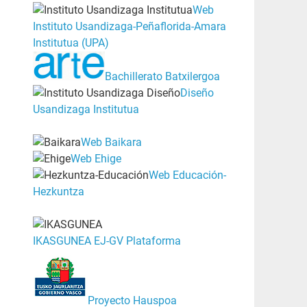
Web
Instituto Usandizaga-Peñaflorida-Amara
Institutua (UPA)
Bachillerato Batxilergoa
Diseño
Usandizaga Institutua
Web Baikara
Web Ehige
Web Educación-
Hezkuntza
IKASGUNEA EJ-GV Plataforma
Proyecto Hauspoa