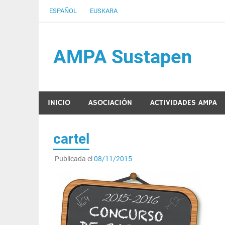
Saltar
ESPAÑOL
EUSKARA
al
contenido
AMPA Sustapen
Usandizaga-Peñaflorida-Amara B.H.I.ko Ikasleen
INICIO
ASOCIACIÓN
ACTIVIDADES AMPA
cartel
Publicada el
08/11/2015