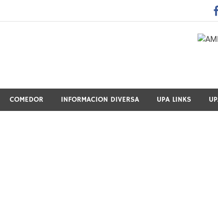
 Guraso Elkartea Asociación de Padres-Madres de Alumnos del 
COMEDOR
INFORMACION DIVERSA
UPA LINKS
UP