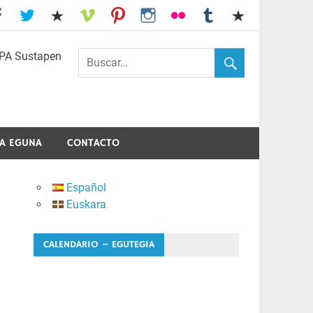
I.E.S. Usandizaga-Peñaflorida-Amara
A EGUNA
CONTACTO
Español
Euskara
CALENDARIO – EGUTEGIA