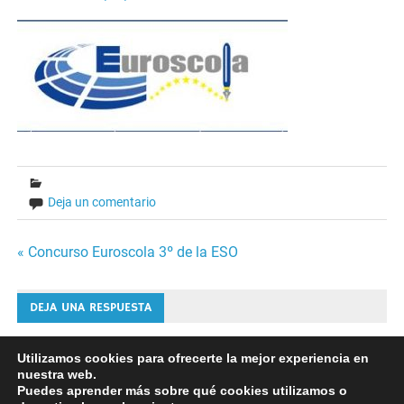
Deja un comentario
Navegación
« Concurso Euroscola 3º de la ESO
de
DEJA UNA RESPUESTA
entradas
Lo siento, debes estar
conectado
para publicar un
Utilizamos cookies para ofrecerte la mejor experiencia en
nuestra web.
comentario.
Puedes aprender más sobre qué cookies utilizamos o