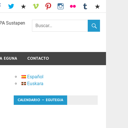
I.E.S. Usandizaga-Peñaflorida-Amara
A EGUNA
CONTACTO
Español
Euskara
CALENDARIO – EGUTEGIA