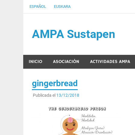
Saltar
ESPAÑOL
EUSKARA
al
contenido
AMPA Sustapen
Usandizaga-Peñaflorida-Amara B.H.I.ko Ikasleen
INICIO
ASOCIACIÓN
ACTIVIDADES AMPA
gingerbread
Publicada el
13/12/2018