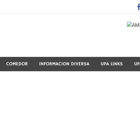
 Guraso Elkartea Asociación de Padres-Madres de Alumnos del 
COMEDOR
INFORMACION DIVERSA
UPA LINKS
UP