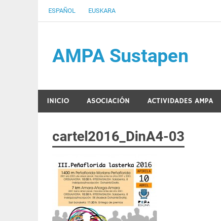
Saltar
ESPAÑOL
EUSKARA
al
contenido
AMPA Sustapen
Usandizaga-Peñaflorida-Amara B.H.I.ko Ikasleen
INICIO
ASOCIACIÓN
ACTIVIDADES AMPA
cartel2016_DinA4-03