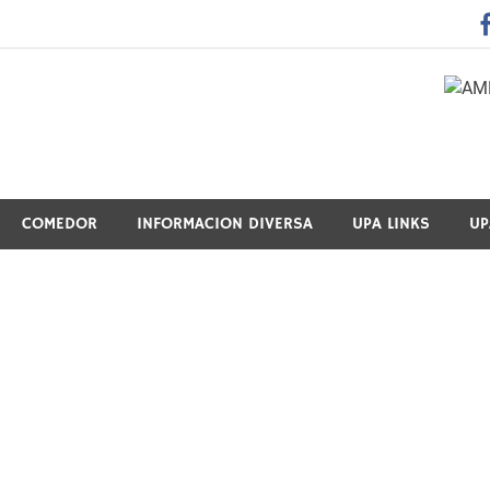
 Guraso Elkartea Asociación de Padres-Madres de Alumnos del 
COMEDOR
INFORMACION DIVERSA
UPA LINKS
UP