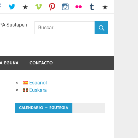
I.E.S. Usandizaga-Peñaflorida-Amara
A EGUNA
CONTACTO
Español
Euskara
CALENDARIO – EGUTEGIA