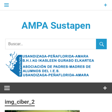
Saltar
al
contenido
AMPA Sustapen
Usandizaga-Peñaflorida-Amara B.H.I.ko Ikasleen Guraso
Elkartea Asociación de Padres-Madres de Alumnos del I.E.S.
Usandizaga-Peñaflorida-Amara
img_ciber_2