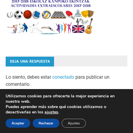
DEJA UNA RESPUESTA
Lo siento, debes estar
conectado
para publicar un
comentario.
Utilizamos cookies para ofrecerte la mejor experiencia en
nuestra web.
Puedes aprender más sobre qué cookies utilizamos o
Desarrollado por
WordPress
y
Merlin
.
desactivarlas en los
ajustes
.
Aceptar
Rechazar
Ajustes